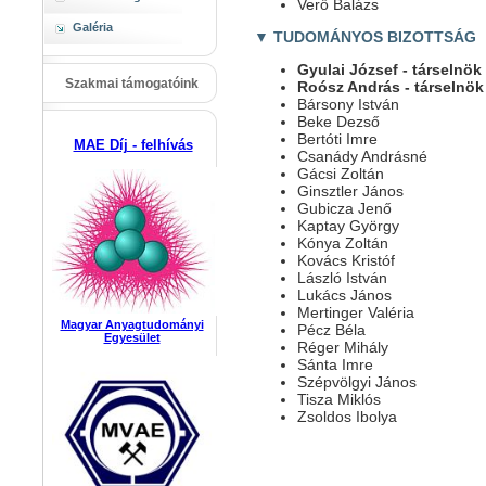
Verő Balázs
Galéria
▼ TUDOMÁNYOS BIZOTTSÁG
Gyulai József - társelnök
Szakmai támogatóink
Roósz András - társelnök
Bársony István
Beke Dezső
Bertóti Imre
MAE Díj - felhívás
Csanády Andrásné
Gácsi Zoltán
Ginsztler János
Gubicza Jenő
Kaptay György
Kónya Zoltán
Kovács Kristóf
László István
Lukács János
Mertinger Valéria
Magyar Anyagtudományi
Pécz Béla
Egyesület
Réger Mihály
Sánta Imre
Szépvölgyi János
Tisza Miklós
Zsoldos Ibolya