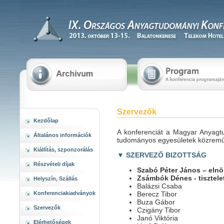
Szervezők
Kezdőlap
A konferenciát a Magyar Anyagt
Általános információk
tudományos egyesületek közremű
Kiállítás, szponzorálás
▼ SZERVEZŐ BIZOTTSÁG
Részvételi díjak
Szabó Péter János – elnö
Zsámbók Dénes - tisztele
Helyszín, Szállás
Balázsi Csaba
Konferenciakiadványok
Berecz Tibor
Buza Gábor
Szervezők
Czigány Tibor
Janó Viktória
Elérhetőségek